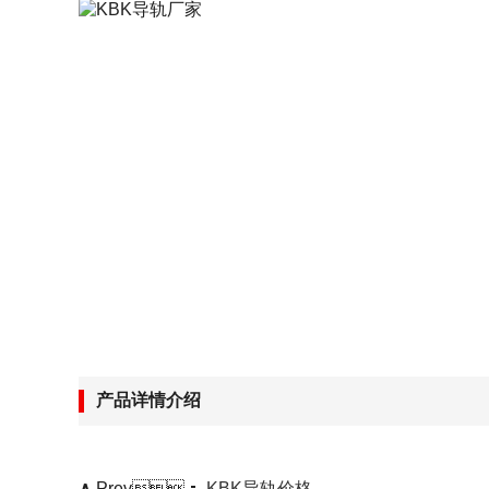
空心老司机app色版下载
源头工厂
规格齐全
支持按需求加工
无锡冷弯老司机app色版下载
源头工厂
规格齐全
支持按需求加工
产品详情介绍
∧
Prev：
KBK导轨价格