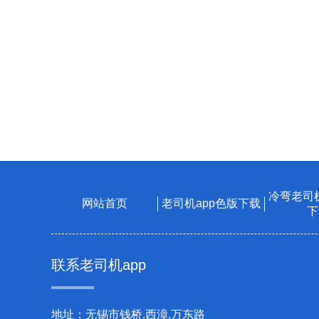
冷弯老司机
网站首页
老司机app色版下载
下
联系老司机app
地址：无锡市钱桥.西漳.万东路