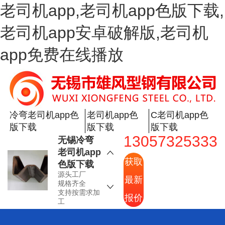
老司机app,老司机app色版下载,
老司机app安卓破解版,老司机
app免费在线播放
空心老司
机app色版
下载
源头工厂
规格齐全
冷弯老司机app色
老司机app色
C老司机app色
支持按需求加
版下载
版下载
版下载
工
13057325333
无锡冷弯
老司机app
获取
色版下载
源头工厂
最新
规格齐全
支持按需求加
报价
工
工业冷弯
老司机app