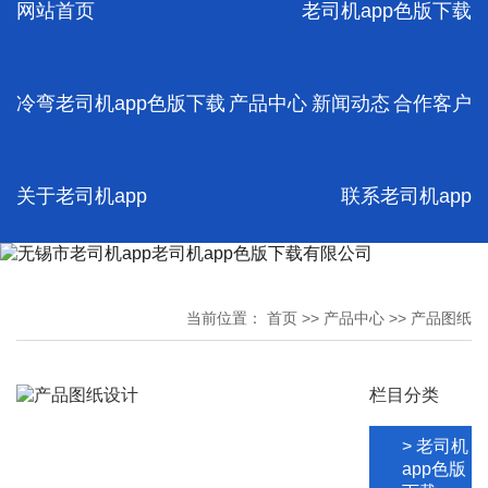
网站首页
老司机app色版下载
色版下载
源头工厂
规格齐全
支持按需求加
冷弯老司机app色版下载
产品中心
新闻动态
合作客户
工
冷弯老司
机app色版
下载加工
关于老司机app
联系老司机app
源头工厂
规格齐全
支持按需求加
工
冷弯老司
机app色版
当前位置：
首页
>>
产品中心
>>
产品图纸
下载厂
源头工厂
规格齐全
栏目分类
支持按需求加
工
空心老司
> 老司机
机app色版
app色版