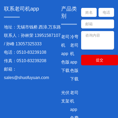
联系老司机app
产品类
别
地址：无锡市钱桥.西漳.万东路
联系人：孙林荣 13951587107
老司
冷弯
/ 孙峰 13057325333
机
老司
电话：0510-83239108
app
机
传真：0510-83239208
色版
app
邮箱：
下载
色版
sales@shuofuyuan.com
下载
光伏
老司
支架
机
app
免费