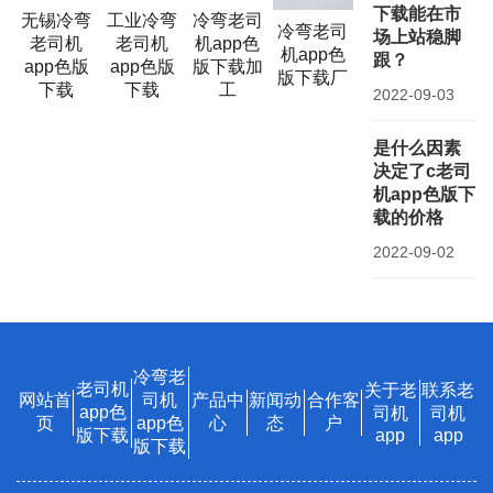
下载能在市
无锡冷弯
工业冷弯
冷弯老司
冷弯老司
场上站稳脚
老司机
老司机
机app色
机app色
跟？
app色版
app色版
版下载加
版下载厂
下载
下载
工
2022-09-03
是什么因素
决定了c老司
机app色版下
载的价格
2022-09-02
冷弯老
老司机
关于老
联系老
网站首
司机
产品中
新闻动
合作客
app色
司机
司机
页
app色
心
态
户
版下载
app
app
版下载