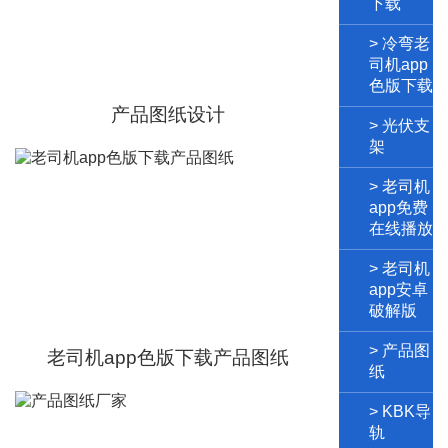
下载
下载
源头工厂
> 冷弯老
规格齐全
支持按需求加
司机app
工
色版下载
无锡冷弯
产品图纸设计
老司机app
> 光伏支
架
色版下载
源头工厂
> 老司机
规格齐全
支持按需求加
app免费
工
在线播放
> 老司机
app安卓
破解版
> 产品图
老司机app色版下载产品图纸
纸
> KBK导
轨