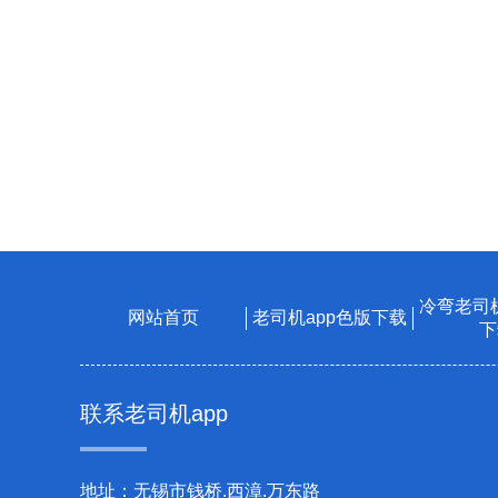
冷弯老司机
网站首页
老司机app色版下载
下
联系老司机app
地址：无锡市钱桥.西漳.万东路