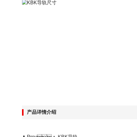
空心老司机app色版下载
源头工厂
规格齐全
支持按需求加工
无锡冷弯老司机app色版下载
源头工厂
规格齐全
支持按需求加工
产品详情介绍
∧
Prev：
KBK导轨